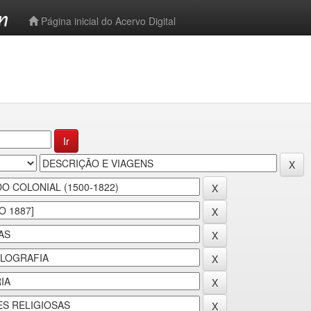
-->
Página inicial do Acervo Digital