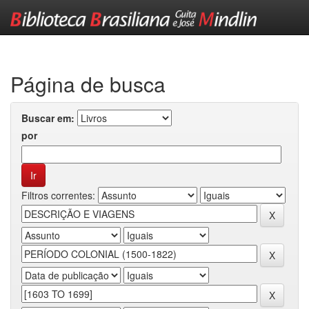
Skip
navigation
Página de busca
Buscar em:
por
Filtros correntes: