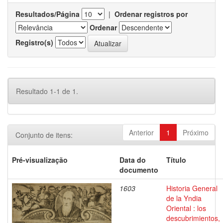
Resultados/Página
|
Ordenar registros por
Ordenar
Registro(s)
Resultado 1-1 de 1.
Anterior
1
Próximo
Conjunto de itens:
Pré-visualização
Data do
Título
documento
1603
Historia General
de la Yndia
Oriental : los
descubrimientos,