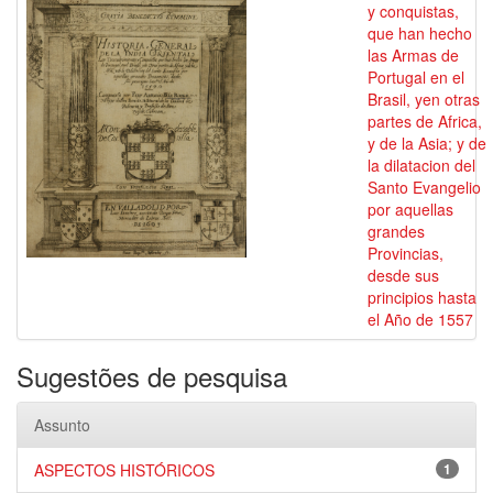
y conquistas,
que han hecho
las Armas de
Portugal en el
Brasil, yen otras
partes de Africa,
y de la Asia; y de
la dilatacion del
Santo Evangelio
por aquellas
grandes
Provincias,
desde sus
principios hasta
el Año de 1557
Sugestões de pesquisa
Assunto
ASPECTOS HISTÓRICOS
1