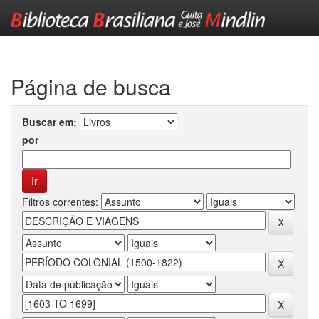
Skip
navigation
Página de busca
Buscar em:
por
Filtros correntes: