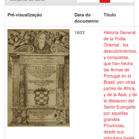
Pré-visualização
Data do
Título
documento
1603
Historia General
de la Yndia
Oriental : los
descubrimientos,
y conquistas,
que han hecho
las Armas de
Portugal en el
Brasil, yen otras
partes de Africa,
y de la Asia; y de
la dilatacion del
Santo Evangelio
por aquellas
grandes
Provincias,
desde sus
principios hasta