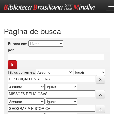
Skip
navigation
Página de busca
Buscar em:
por
Filtros correntes: