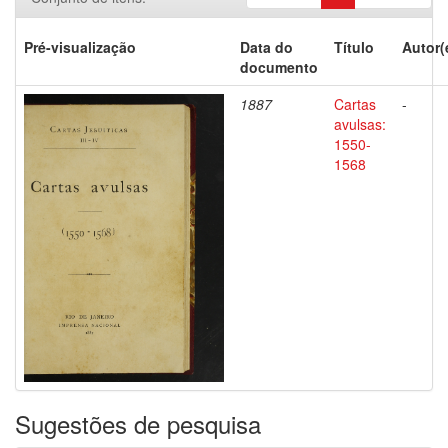
Pré-visualização
Data do
Título
Autor(
documento
1887
Cartas
-
avulsas:
1550-
1568
Sugestões de pesquisa