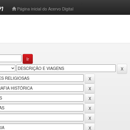
-->
Página inicial do Acervo Digital