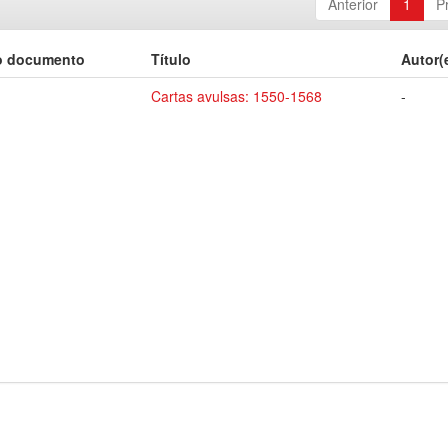
Anterior
1
P
o documento
Título
Autor(
Cartas avulsas: 1550-1568
-