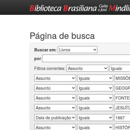
Skip
navigation
Página de busca
Buscar em:
por
Filtros correntes: