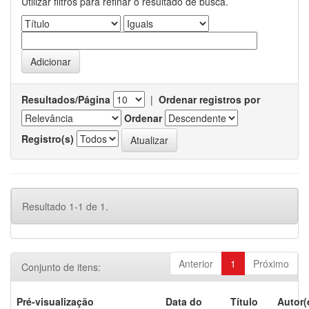
Utilizar filtros para refinar o resultado de busca.
Resultados/Página
|
Ordenar registros por
Ordenar
Registro(s)
Resultado 1-1 de 1.
Anterior
1
Próximo
Conjunto de itens:
Pré-visualização
Data do
Título
Autor(