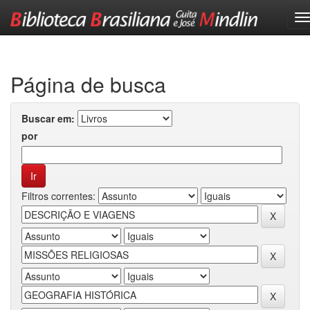
Skip
navigation
Página de busca
Buscar em:
por
Filtros correntes: