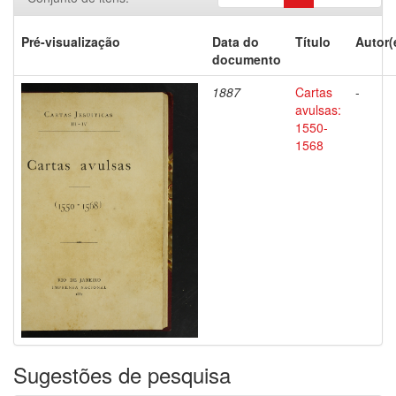
Pré-visualização
Data do
Título
Autor(
documento
1887
Cartas
-
avulsas:
1550-
1568
Sugestões de pesquisa