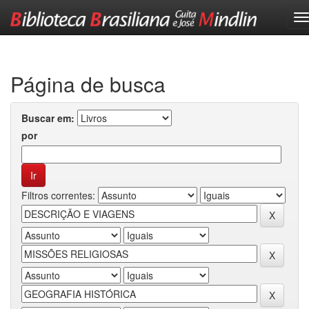
Skip
navigation
Página de busca
Buscar em:
por
Filtros correntes: