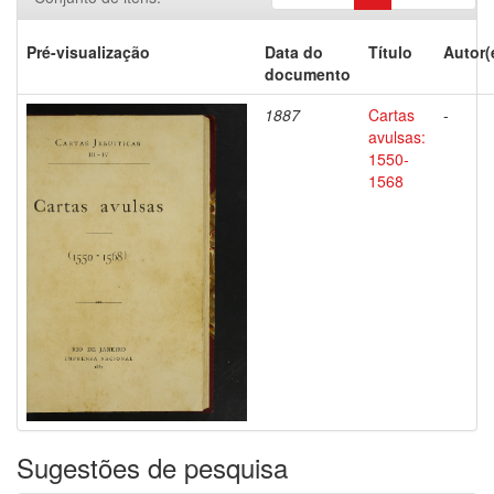
Pré-visualização
Data do
Título
Autor(
documento
1887
Cartas
-
avulsas:
1550-
1568
Sugestões de pesquisa