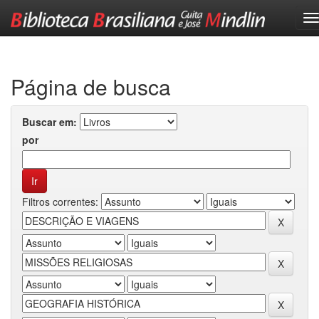
Skip
navigation
Página de busca
Buscar em:
por
Filtros correntes: