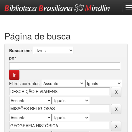
Skip
navigation
Página de busca
Buscar em:
por
Filtros correntes: