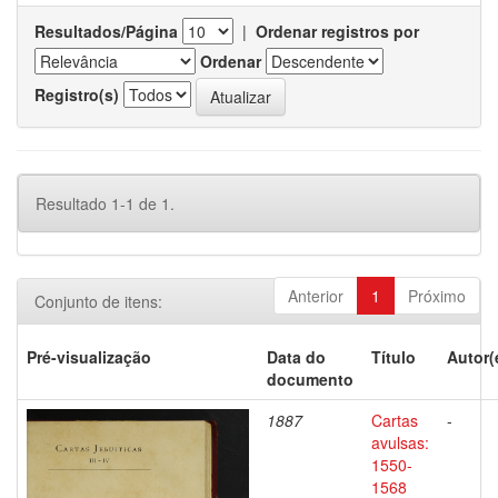
Resultados/Página
|
Ordenar registros por
Ordenar
Registro(s)
Resultado 1-1 de 1.
Anterior
1
Próximo
Conjunto de itens:
Pré-visualização
Data do
Título
Autor(
documento
1887
Cartas
-
avulsas:
1550-
1568