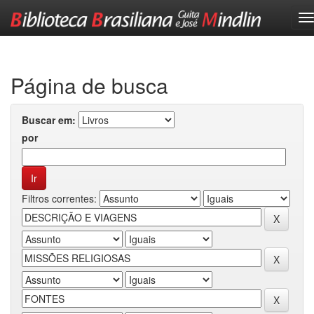
Skip
navigation
Página de busca
Buscar em:
por
Filtros correntes: