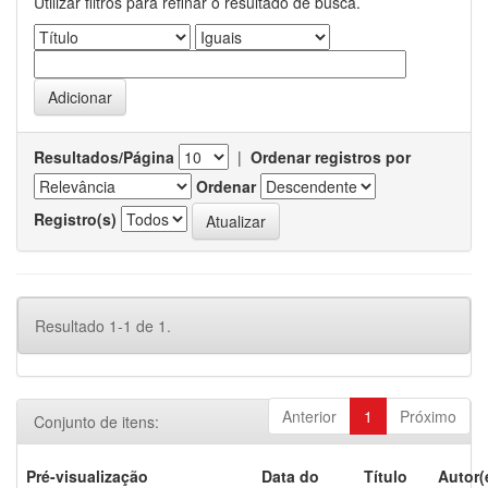
Utilizar filtros para refinar o resultado de busca.
Resultados/Página
|
Ordenar registros por
Ordenar
Registro(s)
Resultado 1-1 de 1.
Anterior
1
Próximo
Conjunto de itens:
Pré-visualização
Data do
Título
Autor(