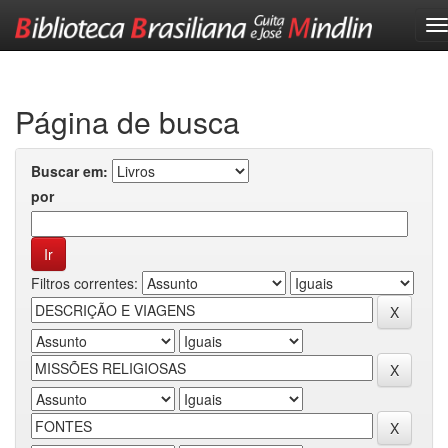
Skip
navigation
Página de busca
Buscar em:
por
Filtros correntes: