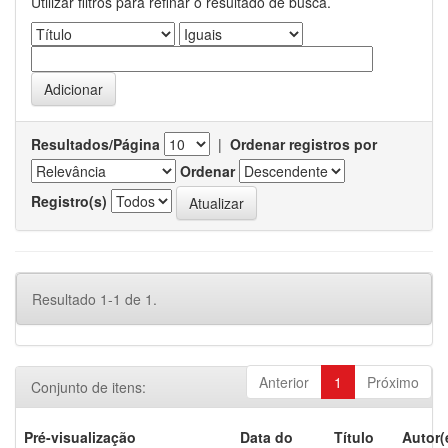
Utilizar filtros para refinar o resultado de busca.
Resultados/Página
|
Ordenar registros por
Ordenar
Registro(s)
Resultado 1-1 de 1.
Anterior
1
Próximo
Conjunto de itens:
Pré-visualização
Data do
Título
Autor(