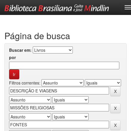
Skip
navigation
Página de busca
Buscar em:
por
Filtros correntes: