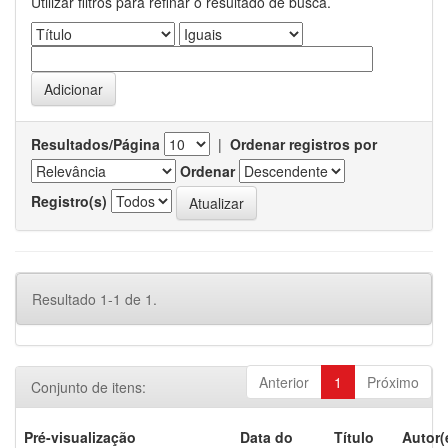
Utilizar filtros para refinar o resultado de busca.
Resultados/Página
|
Ordenar registros por
Ordenar
Registro(s)
Resultado 1-1 de 1.
Anterior
1
Próximo
Conjunto de itens:
Pré-visualização
Data do
Título
Autor(