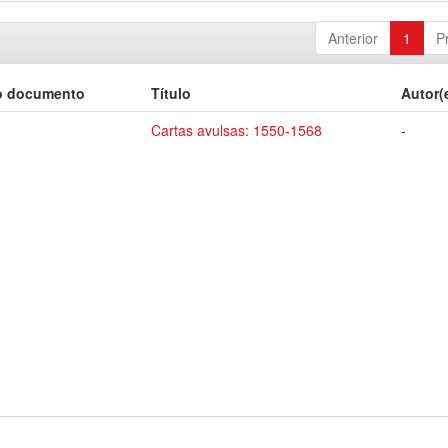
Anterior
1
P
o documento
Título
Autor(
Cartas avulsas: 1550-1568
-