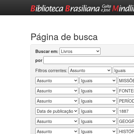
Skip
navigation
Página de busca
Buscar em:
por
Filtros correntes: