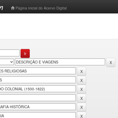
-->
Página inicial do Acervo Digital