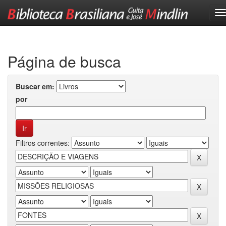
Skip
navigation
Página de busca
Buscar em:
por
Filtros correntes: