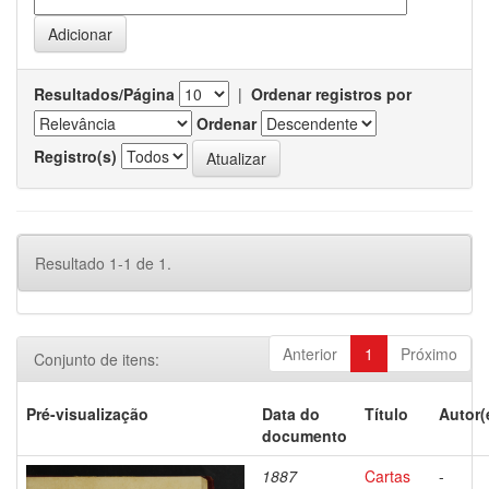
Resultados/Página
|
Ordenar registros por
Ordenar
Registro(s)
Resultado 1-1 de 1.
Anterior
1
Próximo
Conjunto de itens:
Pré-visualização
Data do
Título
Autor(
documento
1887
Cartas
-