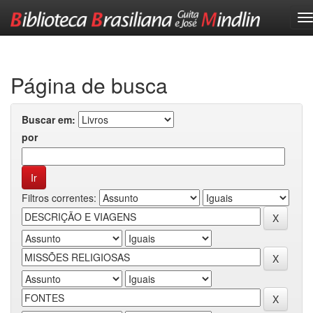
Skip
navigation
Página de busca
Buscar em:
por
Filtros correntes: