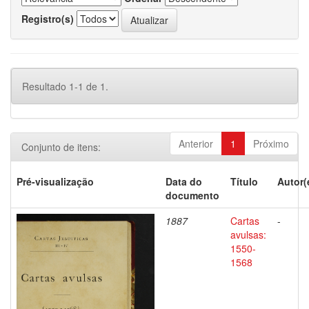
Registro(s)
Resultado 1-1 de 1.
Anterior
1
Próximo
Conjunto de itens:
Pré-visualização
Data do
Título
Autor(
documento
1887
Cartas
-
avulsas:
1550-
1568