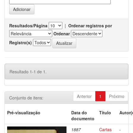
Resultados/Página
|
Ordenar registros por
Ordenar
Registro(s)
Resultado 1-1 de 1.
Anterior
1
Próximo
Conjunto de itens:
Pré-visualização
Data do
Título
Autor(
documento
1887
Cartas
-