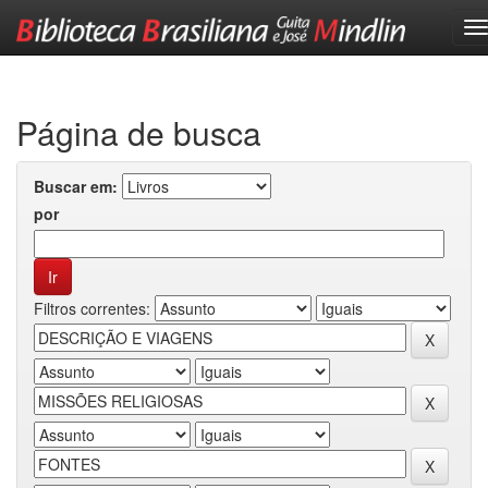
Skip
navigation
Página de busca
Buscar em:
por
Filtros correntes: