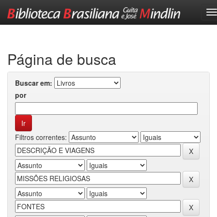
Skip
navigation
Página de busca
Buscar em:
por
Filtros correntes: