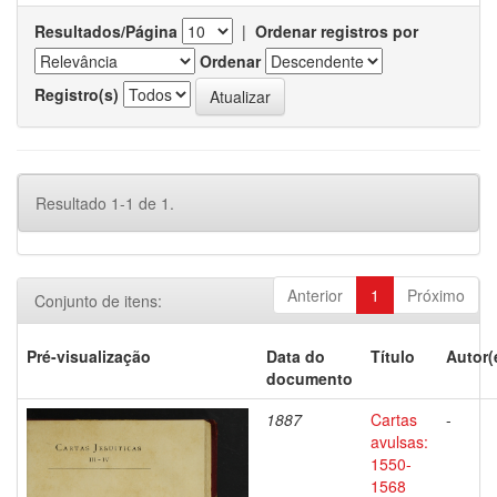
Resultados/Página
|
Ordenar registros por
Ordenar
Registro(s)
Resultado 1-1 de 1.
Anterior
1
Próximo
Conjunto de itens:
Pré-visualização
Data do
Título
Autor(
documento
1887
Cartas
-
avulsas:
1550-
1568