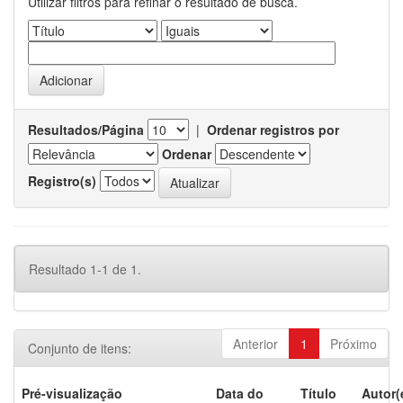
Utilizar filtros para refinar o resultado de busca.
Resultados/Página
|
Ordenar registros por
Ordenar
Registro(s)
Resultado 1-1 de 1.
Anterior
1
Próximo
Conjunto de itens:
Pré-visualização
Data do
Título
Autor(