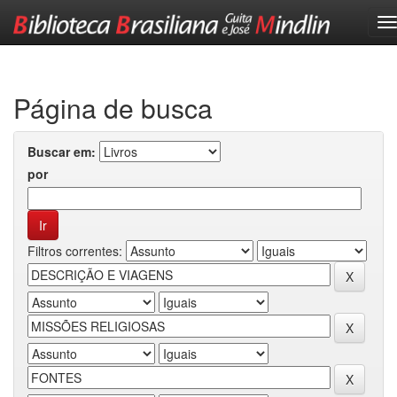
Skip
navigation
Página de busca
Buscar em:
por
Filtros correntes: