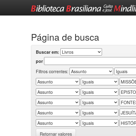
Skip
navigation
Página de busca
Buscar em:
por
Filtros correntes:
Retornar valores