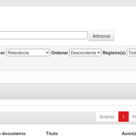
por
Ordenar
Registro(s)
Anterior
1
P
o documento
Título
Autor(