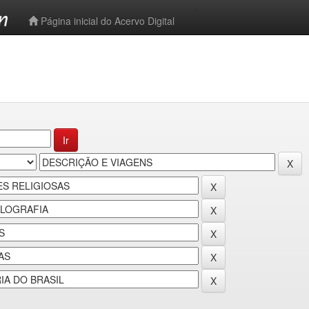
-->
Página inicial do Acervo Digital