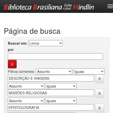
Skip
navigation
Página de busca
Buscar em:
por
Filtros correntes: