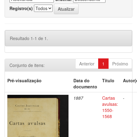
Registro(s)
Resultado 1-1 de 1.
Anterior
1
Próximo
Conjunto de itens:
Pré-visualização
Data do
Título
Autor(
documento
1887
Cartas
-
avulsas:
1550-
1568