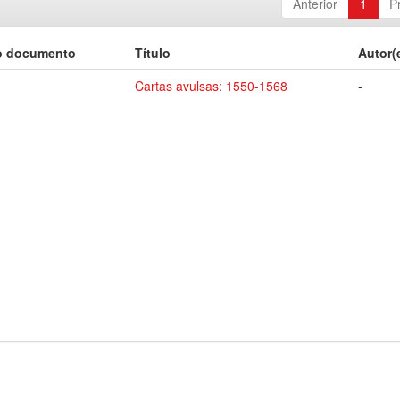
Anterior
1
P
o documento
Título
Autor(
Cartas avulsas: 1550-1568
-