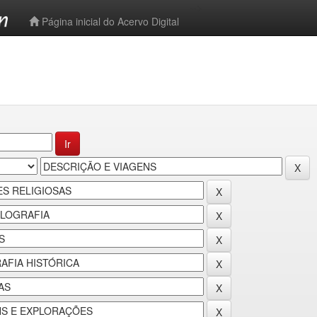
-->
Página inicial do Acervo Digital