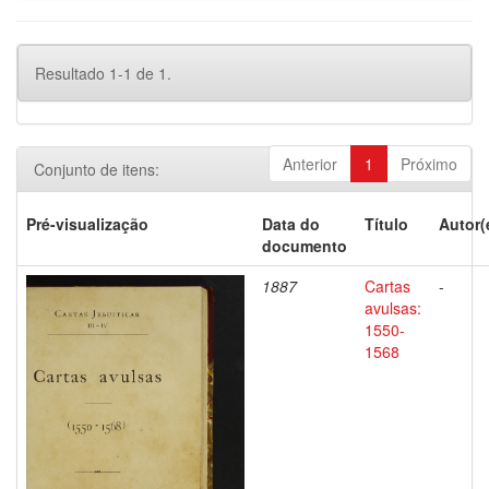
Resultado 1-1 de 1.
Anterior
1
Próximo
Conjunto de itens:
Pré-visualização
Data do
Título
Autor(
documento
1887
Cartas
-
avulsas:
1550-
1568