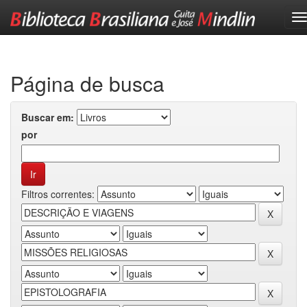
Skip
navigation
Página de busca
Buscar em:
por
Filtros correntes: