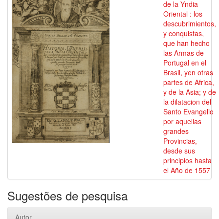
de la Yndia
Oriental : los
descubrimientos,
y conquistas,
que han hecho
las Armas de
Portugal en el
Brasil, yen otras
partes de Africa,
y de la Asia; y de
la dilatacion del
Santo Evangelio
por aquellas
grandes
Provincias,
desde sus
principios hasta
el Año de 1557
Sugestões de pesquisa
Autor