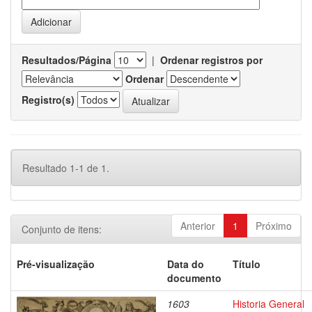
Resultados/Página
|
Ordenar registros por
Ordenar
Registro(s)
Resultado 1-1 de 1.
Anterior
1
Próximo
Conjunto de itens:
Pré-visualização
Data do
Título
documento
1603
Historia General