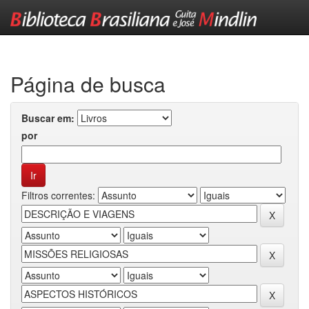
Skip
navigation
Página de busca
Buscar em:
por
Filtros correntes: