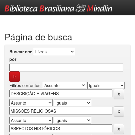
Skip
navigation
Página de busca
Buscar em:
por
Filtros correntes: