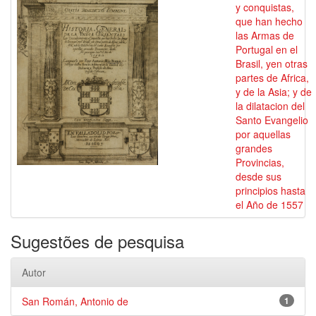
y conquistas,
que han hecho
las Armas de
Portugal en el
Brasil, yen otras
partes de Africa,
y de la Asia; y de
la dilatacion del
Santo Evangelio
por aquellas
grandes
Provincias,
desde sus
principios hasta
el Año de 1557
Sugestões de pesquisa
Autor
San Román, Antonio de
1