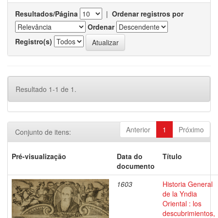
Resultados/Página
|
Ordenar registros por
Ordenar
Registro(s)
Resultado 1-1 de 1.
Anterior
1
Próximo
Conjunto de itens:
Pré-visualização
Data do
Título
documento
1603
Historia General
de la Yndia
Oriental : los
descubrimientos,