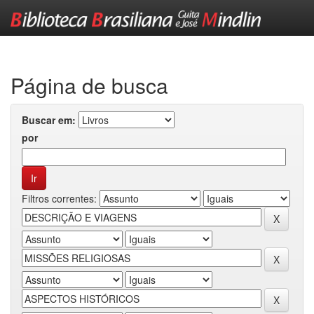
Skip
navigation
Página de busca
Buscar em:
por
Filtros correntes: