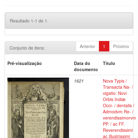
Resultado 1-1 de 1.
Anterior
1
Próximo
Conjunto de itens:
Pré-visualização
Data do
Título
documento
1621
Nova Typis /
Transacta Na- /
vigatio: Novi
Orbis Indiæ
Occi- / dentalis /
Admodvm Re- /
verendissimorvm
PP. / ac FF.
Reverendissimi
ac Illustrissimi