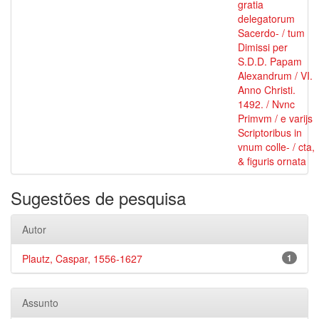
gratia
delegatorum
Sacerdo- / tum
Dimissi per
S.D.D. Papam
Alexandrum / VI.
Anno Christi.
1492. / Nvnc
Primvm / e varijs
Scriptoribus in
vnum colle- / cta,
& figuris ornata
Sugestões de pesquisa
Autor
Plautz, Caspar, 1556-1627
1
Assunto