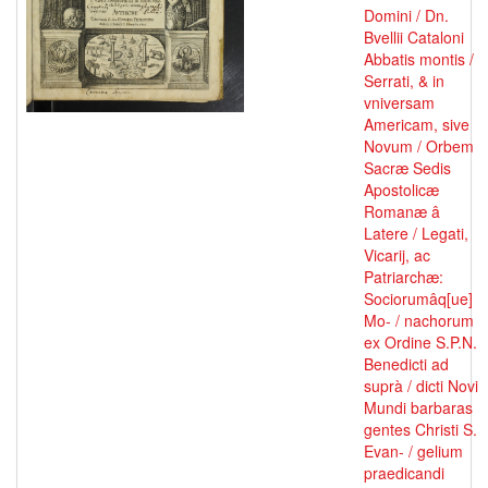
Domini / Dn.
Bvellii Cataloni
Abbatis montis /
Serrati, & in
vniversam
Americam, sive
Novum / Orbem
Sacræ Sedis
Apostolicæ
Romanæ â
Latere / Legati,
Vicarij, ac
Patriarchæ:
Sociorumâq[ue]
Mo- / nachorum
ex Ordine S.P.N.
Benedicti ad
suprà / dicti Novi
Mundi barbaras
gentes Christi S.
Evan- / gelium
praedicandi