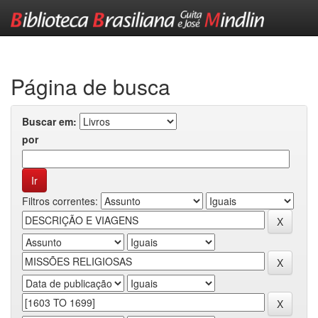
Skip
navigation
Página de busca
Buscar em:
por
Filtros correntes: