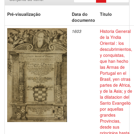
Pré-visualização
Data do
Título
documento
1603
Historia General
de la Yndia
Oriental : los
descubrimientos,
y conquistas,
que han hecho
las Armas de
Portugal en el
Brasil, yen otras
partes de Africa,
y de la Asia; y de
la dilatacion del
Santo Evangelio
por aquellas
grandes
Provincias,
desde sus
principios hasta