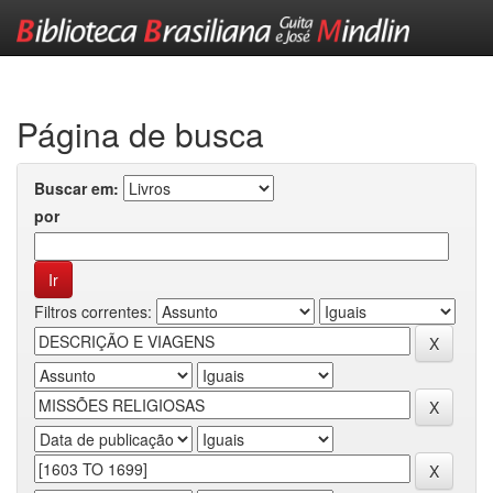
Skip
navigation
Página de busca
Buscar em:
por
Filtros correntes: