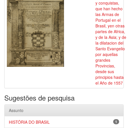
y conquistas,
que han hecho
las Armas de
Portugal en el
Brasil, yen otras
partes de Africa,
y de la Asia; y de
la dilatacion del
Santo Evangelio
por aquellas
grandes
Provincias,
desde sus
principios hasta
el Año de 1557
Sugestões de pesquisa
Assunto
HISTÓRIA DO BRASIL
1