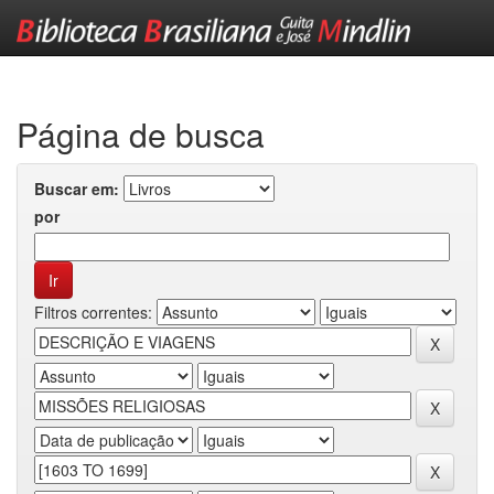
Skip
navigation
Página de busca
Buscar em:
por
Filtros correntes: