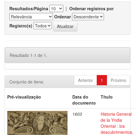
Resultados/Página
|
Ordenar registros por
Ordenar
Registro(s)
Resultado 1-1 de 1.
Anterior
1
Próximo
Conjunto de itens:
Pré-visualização
Data do
Título
documento
1603
Historia General
de la Yndia
Oriental : los
descubrimientos,