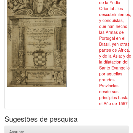
de la Yndia
Oriental : los
descubrimientos,
y conquistas,
que han hecho
las Armas de
Portugal en el
Brasil, yen otras
partes de Africa,
y de la Asia; y de
la dilatacion del
Santo Evangelio
por aquellas
grandes
Provincias,
desde sus
principios hasta
el Año de 1557
Sugestões de pesquisa
Assunto