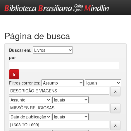
Skip
navigation
Página de busca
Buscar em:
por
Filtros correntes: