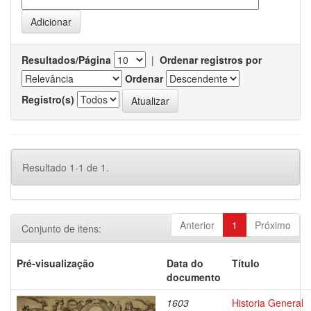
Resultados/Página
|
Ordenar registros por
Ordenar
Registro(s)
Resultado 1-1 de 1.
Anterior
1
Próximo
Conjunto de itens:
Pré-visualização
Data do
Título
documento
1603
Historia General