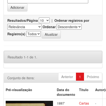
Resultados/Página
|
Ordenar registros por
Ordenar
Registro(s)
Resultado 1-1 de 1.
Anterior
1
Próximo
Conjunto de itens:
Pré-visualização
Data do
Título
Autor(
documento
1887
Cartas
-