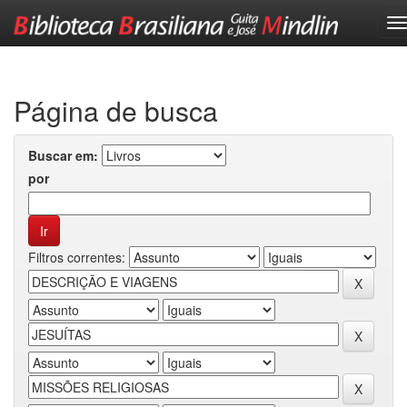
Skip
navigation
Página de busca
Buscar em:
por
Filtros correntes: