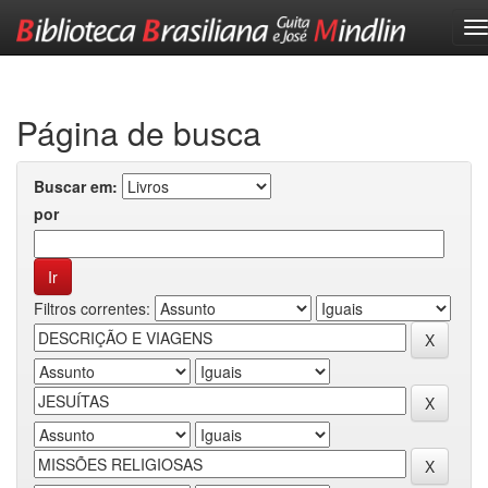
Skip
navigation
Página de busca
Buscar em:
por
Filtros correntes: