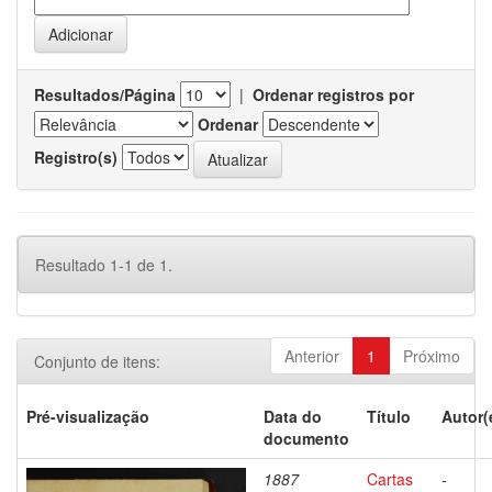
Resultados/Página
|
Ordenar registros por
Ordenar
Registro(s)
Resultado 1-1 de 1.
Anterior
1
Próximo
Conjunto de itens:
Pré-visualização
Data do
Título
Autor(
documento
1887
Cartas
-