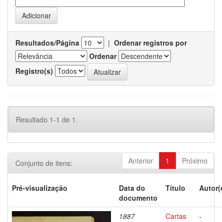
Resultados/Página
|
Ordenar registros por
Ordenar
Registro(s)
Resultado 1-1 de 1.
Anterior
1
Próximo
Conjunto de itens:
Pré-visualização
Data do
Título
Autor(
documento
1887
Cartas
-