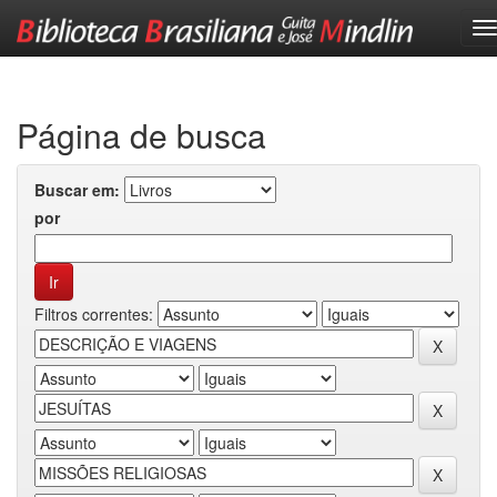
Skip
navigation
Página de busca
Buscar em:
por
Filtros correntes: