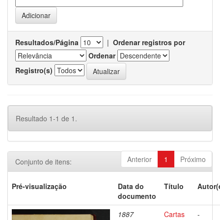
Resultados/Página
|
Ordenar registros por
Ordenar
Registro(s)
Resultado 1-1 de 1.
Anterior
1
Próximo
Conjunto de itens:
Pré-visualização
Data do
Título
Autor(
documento
1887
Cartas
-