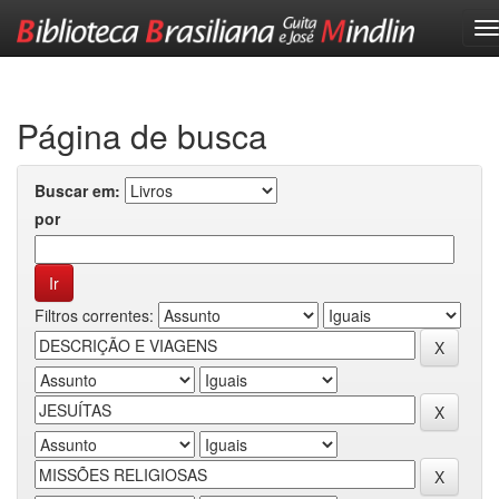
Skip
navigation
Página de busca
Buscar em:
por
Filtros correntes: