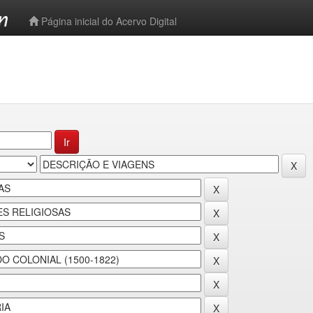
-->
Página inicial do Acervo Digital