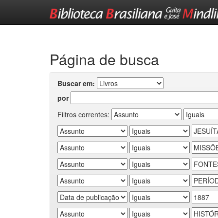
Skip
navigation
Página de busca
Buscar em:
por
Filtros correntes: