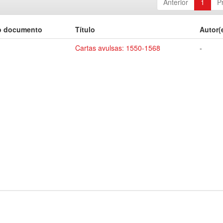
Anterior
1
P
o documento
Título
Autor(
Cartas avulsas: 1550-1568
-