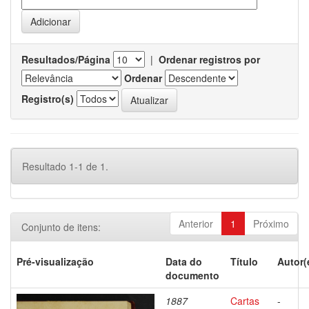
Resultados/Página
|
Ordenar registros por
Ordenar
Registro(s)
Resultado 1-1 de 1.
Anterior
1
Próximo
Conjunto de itens:
Pré-visualização
Data do
Título
Autor(
documento
1887
Cartas
-