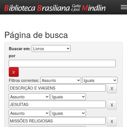
Skip
navigation
Página de busca
Buscar em:
por
Filtros correntes: