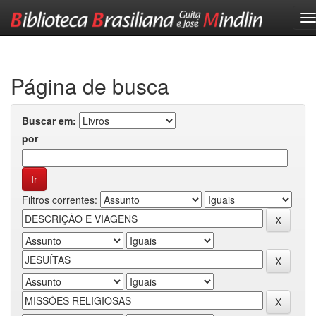
Skip
navigation
Página de busca
Buscar em:
por
Filtros correntes: