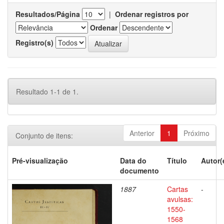
Resultados/Página
|
Ordenar registros por
Ordenar
Registro(s)
Resultado 1-1 de 1.
Anterior
1
Próximo
Conjunto de itens:
Pré-visualização
Data do
Título
Autor(
documento
1887
Cartas
-
avulsas:
1550-
1568