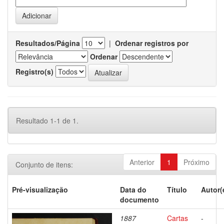
Resultados/Página
|
Ordenar registros por
Ordenar
Registro(s)
Resultado 1-1 de 1.
Anterior
1
Próximo
Conjunto de itens:
Pré-visualização
Data do
Título
Autor(
documento
1887
Cartas
-