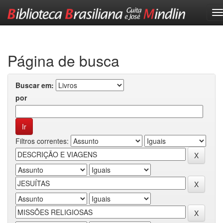
Skip
navigation
Página de busca
Buscar em:
por
Filtros correntes: