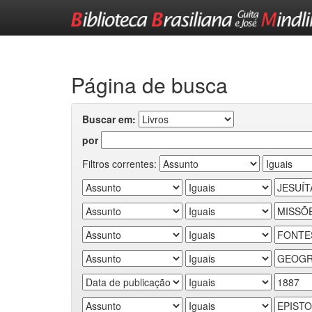
Skip
navigation
Página de busca
Buscar em:
por
Filtros correntes: