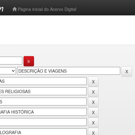
-->
Página inicial do Acervo Digital