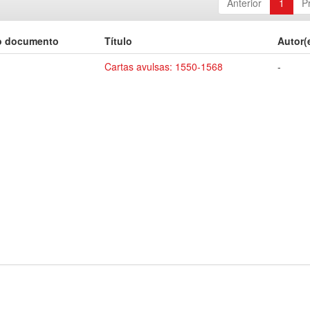
Anterior
1
P
o documento
Título
Autor(
Cartas avulsas: 1550-1568
-