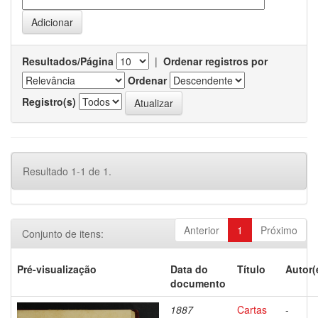
Resultados/Página
|
Ordenar registros por
Ordenar
Registro(s)
Resultado 1-1 de 1.
Anterior
1
Próximo
Conjunto de itens:
Pré-visualização
Data do
Título
Autor(
documento
1887
Cartas
-