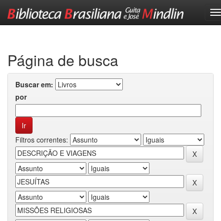
Skip
navigation
Página de busca
Buscar em:
por
Filtros correntes: