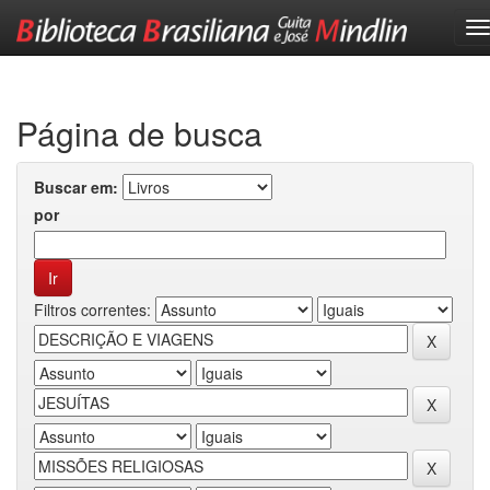
Skip
navigation
Página de busca
Buscar em:
por
Filtros correntes: