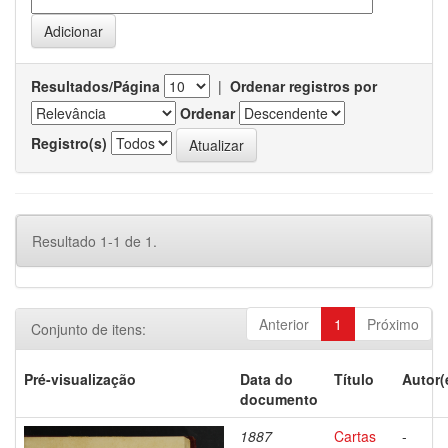
Resultados/Página
|
Ordenar registros por
Ordenar
Registro(s)
Resultado 1-1 de 1.
Anterior
1
Próximo
Conjunto de itens:
Pré-visualização
Data do
Título
Autor(
documento
1887
Cartas
-