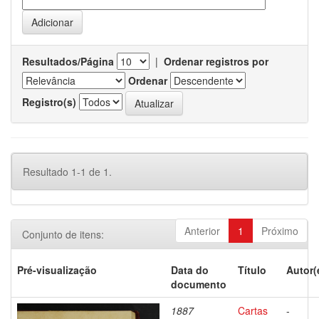
Resultados/Página
|
Ordenar registros por
Ordenar
Registro(s)
Resultado 1-1 de 1.
Anterior
1
Próximo
Conjunto de itens:
Pré-visualização
Data do
Título
Autor(
documento
1887
Cartas
-