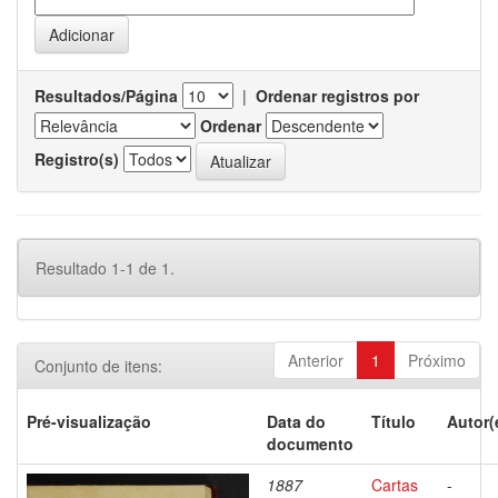
Resultados/Página
|
Ordenar registros por
Ordenar
Registro(s)
Resultado 1-1 de 1.
Anterior
1
Próximo
Conjunto de itens:
Pré-visualização
Data do
Título
Autor(
documento
1887
Cartas
-