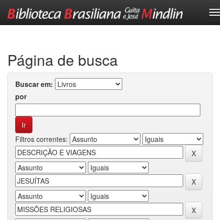
Skip
navigation
Página de busca
Buscar em:
por
Filtros correntes: