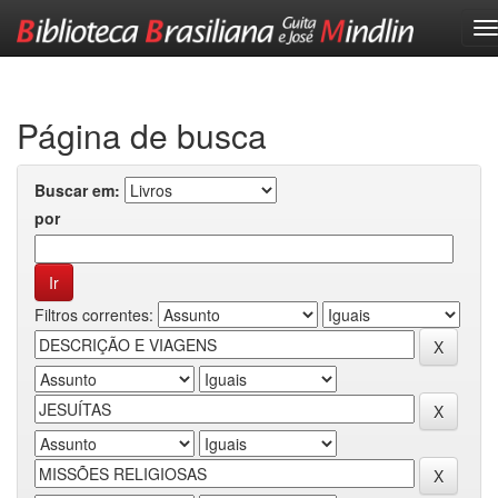
Skip
navigation
Página de busca
Buscar em:
por
Filtros correntes: