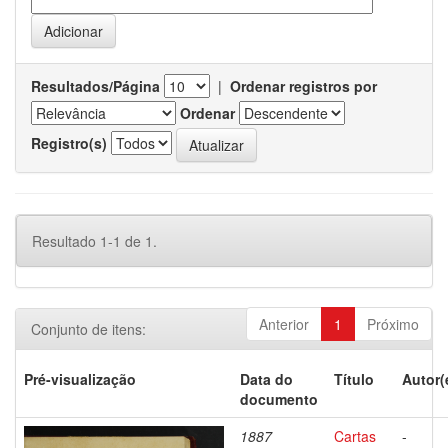
Resultados/Página
|
Ordenar registros por
Ordenar
Registro(s)
Resultado 1-1 de 1.
Anterior
1
Próximo
Conjunto de itens:
Pré-visualização
Data do
Título
Autor(
documento
1887
Cartas
-