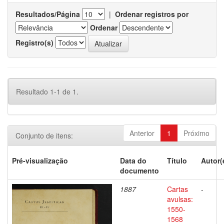
Resultados/Página
|
Ordenar registros por
Ordenar
Registro(s)
Resultado 1-1 de 1.
Anterior
1
Próximo
Conjunto de itens:
Pré-visualização
Data do
Título
Autor(
documento
1887
Cartas
-
avulsas:
1550-
1568