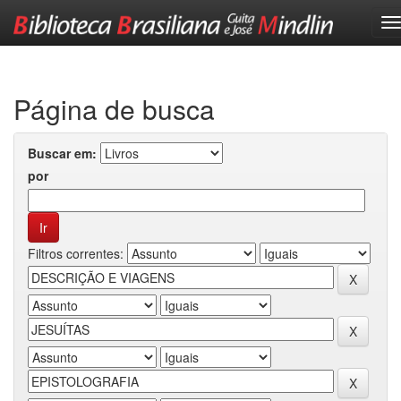
Skip
navigation
Página de busca
Buscar em:
por
Filtros correntes: