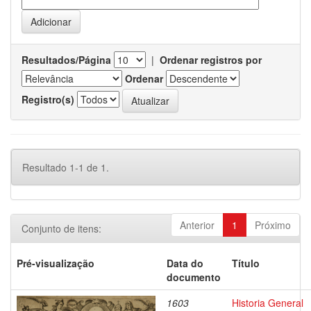
Resultados/Página
|
Ordenar registros por
Ordenar
Registro(s)
Resultado 1-1 de 1.
Anterior
1
Próximo
Conjunto de itens:
Pré-visualização
Data do
Título
documento
1603
Historia General