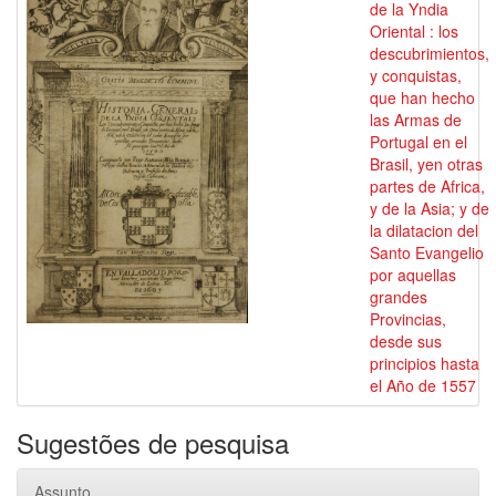
de la Yndia
Oriental : los
descubrimientos,
y conquistas,
que han hecho
las Armas de
Portugal en el
Brasil, yen otras
partes de Africa,
y de la Asia; y de
la dilatacion del
Santo Evangelio
por aquellas
grandes
Provincias,
desde sus
principios hasta
el Año de 1557
Sugestões de pesquisa
Assunto