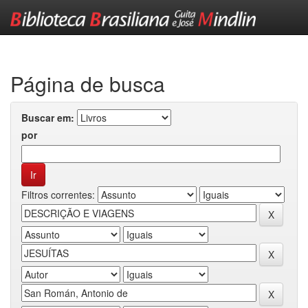
Skip
navigation
Página de busca
Buscar em:
por
Filtros correntes: