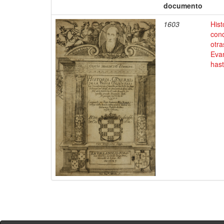
documento
1603
Hist
conq
otra
Evan
has