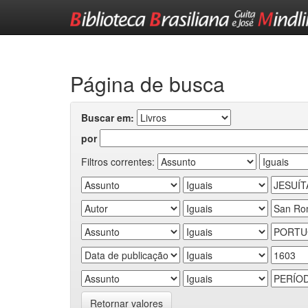
Skip
navigation
Página de busca
Buscar em:
por
Filtros correntes:
Retornar valores