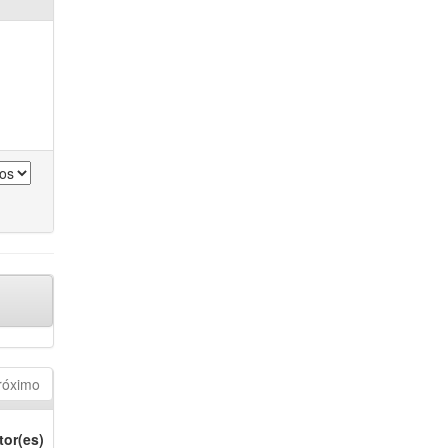
róximo
tor(es)