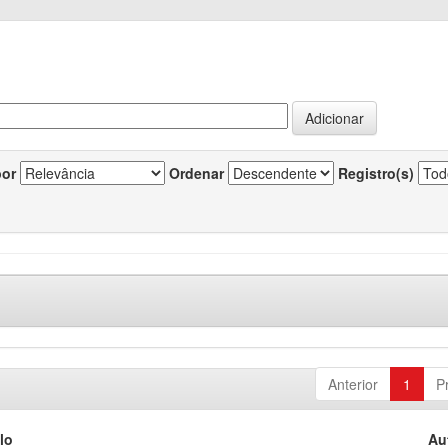
por
Ordenar
Registro(s)
Anterior
1
P
lo
Au