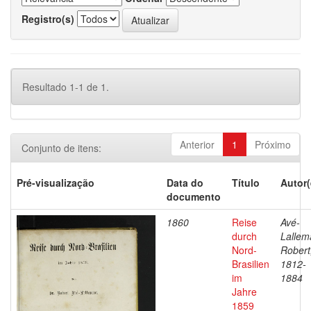
Registro(s)
Resultado 1-1 de 1.
Anterior
1
Próximo
Conjunto de itens:
Pré-visualização
Data do
Título
Autor(
documento
1860
Reise
Avé-
durch
Lallem
Nord-
Robert
Brasilien
1812-
im
1884
Jahre
1859