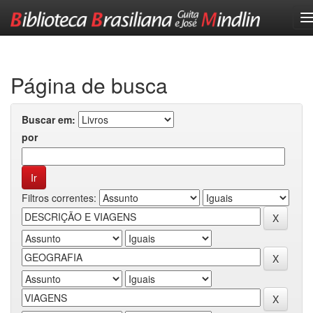
Skip
navigation
Página de busca
Buscar em:
por
Filtros correntes: