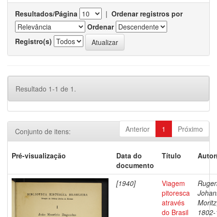
Resultados/Página
|
Ordenar registros por
Ordenar
Registro(s)
Resultado 1-1 de 1.
Anterior
1
Próximo
Conjunto de itens:
Pré-visualização
Data do
Título
Autor
documento
[1940]
Viagem
Rugen
pitoresca
Johan
através
Moritz
do Brasil
1802-