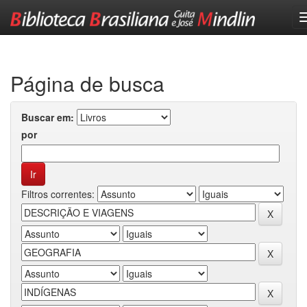
Skip
navigation
Página de busca
Buscar em:
por
Filtros correntes: