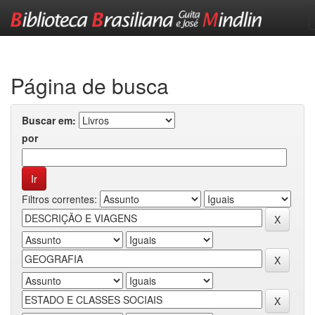
Skip
navigation
Página de busca
Buscar em:
por
Filtros correntes: