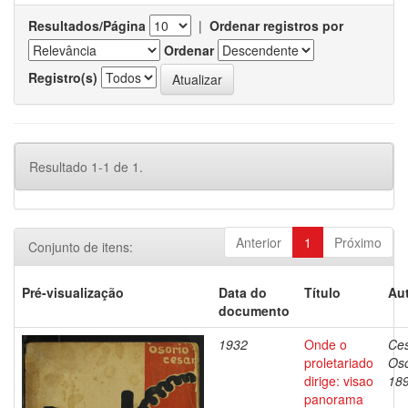
Resultados/Página
|
Ordenar registros por
Ordenar
Registro(s)
Resultado 1-1 de 1.
Anterior
1
Próximo
Conjunto de itens:
Pré-visualização
Data do
Título
Aut
documento
1932
Onde o
Ces
proletariado
Oso
dirige: visao
18
panorama