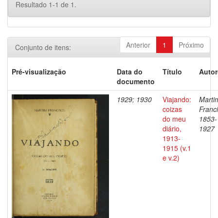
Resultado 1-1 de 1.
Anterior
1
Próximo
Conjunto de itens:
Pré-visualização
Data do
Título
Autor
documento
1929; 1930
Viajando:
Marti
coizas
Franci
do meu
1853-
diário,
1927
1913-
1915 (v.1
e v.2)