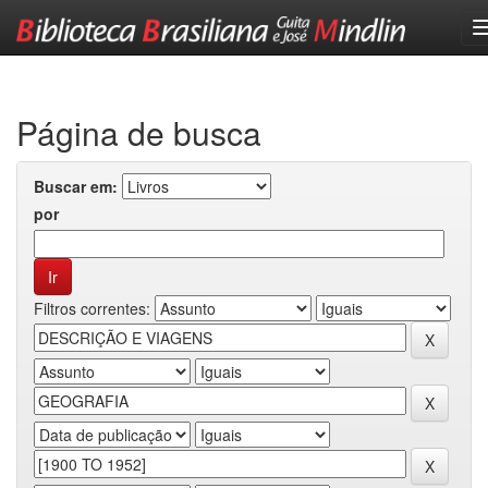
Skip
navigation
Página de busca
Buscar em:
por
Filtros correntes: